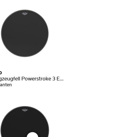
o
Schlagzeugfell Powerstroke 3 Ebony Bassdrum
ianten