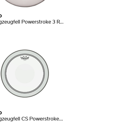
o
Schlagzeugfell Powerstroke 3 Renaissance
o
Schlagzeugfell CS Powerstroke 3 Transparent