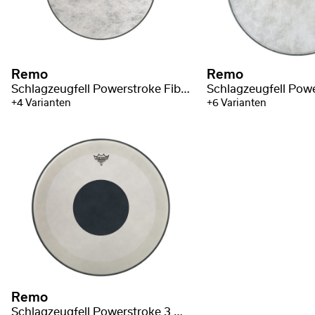
Remo
Remo
Schlagzeugfell Powerstroke Fiberskyn 3 Bassdrum
+4 Varianten
+6 Varianten
Remo
Schlagzeugfell Powerstroke 3 weiß aufgeraut Black Dot