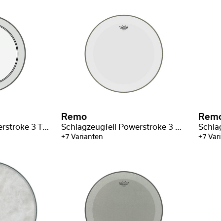
Remo
Rem
Schlagzeugfell Powerstroke 3 Transparent Bassdrum
Schlagzeugfell Powerstroke 3 weiß glatt Bassdrum
+7 Varianten
+7 Var