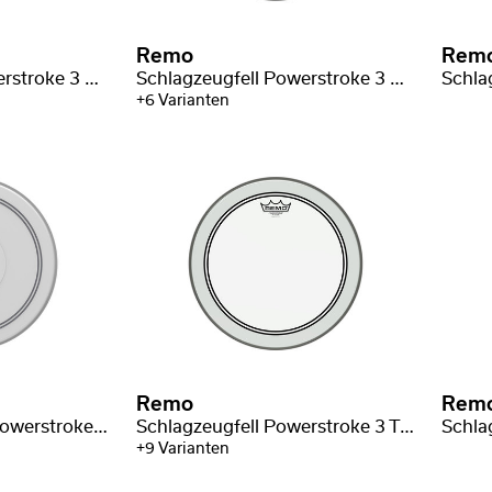
Remo
Rem
Schlagzeugfell Powerstroke 3 Black Suede Bass Drum
Schlagzeugfell Powerstroke 3 White Suede Bassdrum
+6 Varianten
Remo
Rem
Schlagzeugfell CS Powerstroke 3 Weiß aufgeraut
Schlagzeugfell Powerstroke 3 Transparent
+9 Varianten