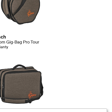
sch
m Gig-Bag Pro Tour
ianty