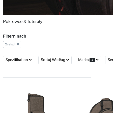
Pokrowce & futerały
Filtern nach
Gretsch
Spezifikation
Sortuj Według
Marka
Se
1