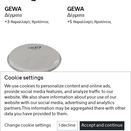
GEWA
GEWA
Δέρματα
Δέρματα
+3 παραλλαγές προϊόντος
+5 παραλλαγές προϊόντος
Cookie settings
GEWA
We use cookies to personalize content and online ads,
Δέρματα
provide social media features, and analyze traffic to our
website. We also share information about your use of our
+3 παραλλαγές προϊόντος
website with our social media, advertising and analytics
partners.This information may be aggregated there with other
data you have provided to them.
Change cookie settings
I decline
Accept and continue