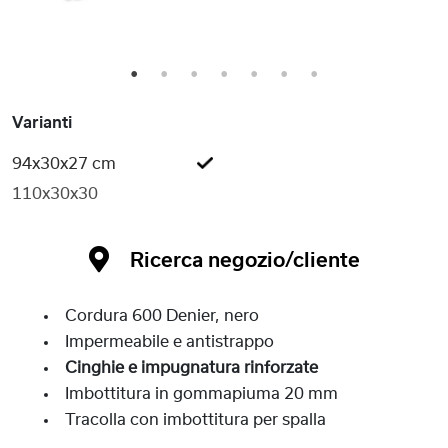
1
2
3
4
5
6
7
Varianti
94x30x27 cm
110x30x30
Ricerca negozio/cliente
Cordura 600 Denier, nero
Impermeabile e antistrappo
Cinghie e impugnatura rinforzate
Imbottitura in gommapiuma 20 mm
Tracolla con imbottitura per spalla