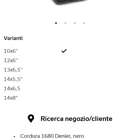
1
2
3
4
Varianti
10x6''
12x6''
13x6,5''
14x5,5"
14x6,5
14x8"
Ricerca negozio/cliente
Cordura 1680 Denier, nero