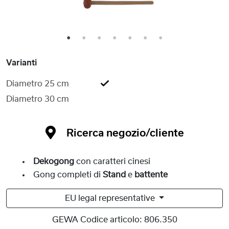
1
2
3
4
5
6
7
Varianti
Diametro 25 cm
Diametro 30 cm
Ricerca negozio/cliente
Dekogong
con caratteri cinesi
Gong completi di
Stand
e
battente
EU legal representative
GEWA Codice articolo:
806.350