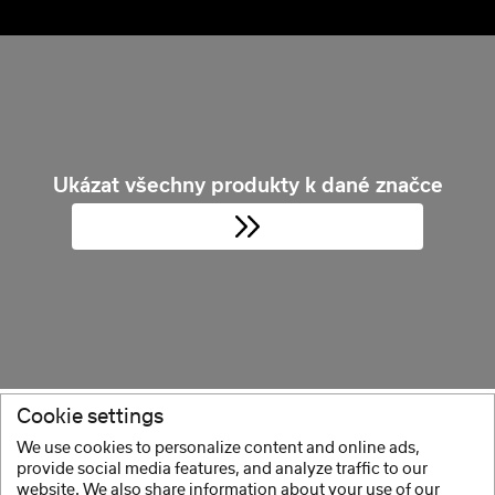
Ukázat všechny produkty k dané značce
Cookie settings
We use cookies to personalize content and online ads,
Další informace naleznete pod:
provide social media features, and analyze traffic to our
www.gewamusic.com
website. We also share information about your use of our