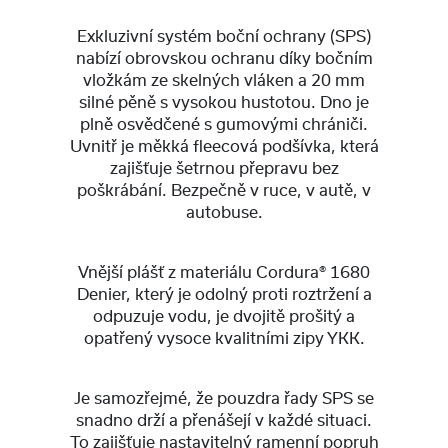
Exkluzivní systém boční ochrany (SPS)
nabízí obrovskou ochranu díky bočním
vložkám ze skelných vláken a 20 mm
silné pěně s vysokou hustotou. Dno je
plně osvědčené s gumovými chrániči.
Uvnitř je měkká fleecová podšívka, která
zajišťuje šetrnou přepravu bez
poškrábání. Bezpečně v ruce, v autě, v
autobuse.
Vnější plášť z materiálu Cordura® 1680
Denier, který je odolný proti roztržení a
odpuzuje vodu, je dvojitě prošitý a
opatřený vysoce kvalitními zipy YKK.
Je samozřejmé, že pouzdra řady SPS se
snadno drží a přenášejí v každé situaci.
To zajišťuje nastavitelný ramenní popruh