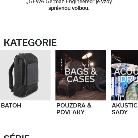
,,GEWA German Engineered" je vždy
správnou volbou.
KATEGORIE
BATOH
POUZDRA &
AKUSTICK
POVLAKY
SADY