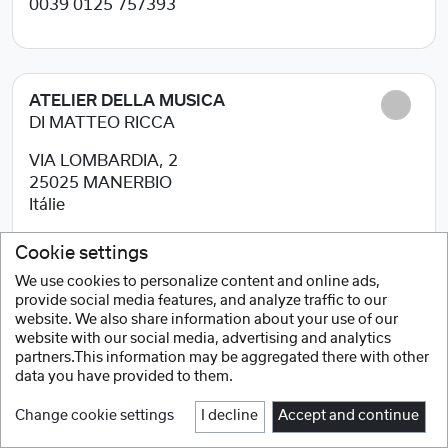
0039 0125 757393
ATELIER DELLA MUSICA
DI MATTEO RICCA
VIA LOMBARDIA, 2
25025
MANERBIO
Itálie
0309380055
Cookie settings
We use cookies to personalize content and online ads,
provide social media features, and analyze traffic to our
website. We also share information about your use of our
BOMBARDINO
website with our social media, advertising and analytics
partners.This information may be aggregated there with other
VIA MANDURIA,118
data you have provided to them.
72024
ORIA (BR)
Change cookie settings
I decline
Accept and continue
Itálie