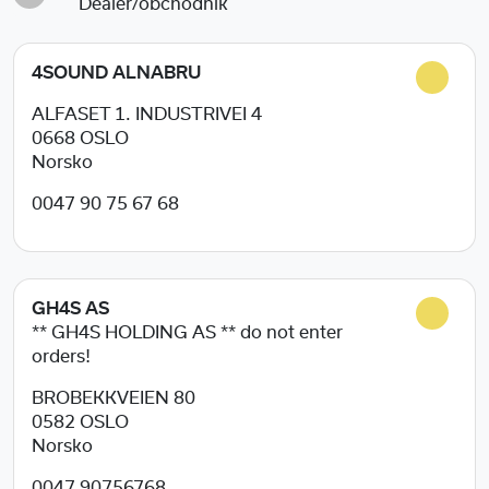
Dealer/obchodník
4SOUND ALNABRU
ALFASET 1. INDUSTRIVEI 4
0668
OSLO
Norsko
0047 90 75 67 68
GH4S AS
** GH4S HOLDING AS ** do not enter
orders!
BROBEKKVEIEN 80
0582
OSLO
Norsko
0047 90756768