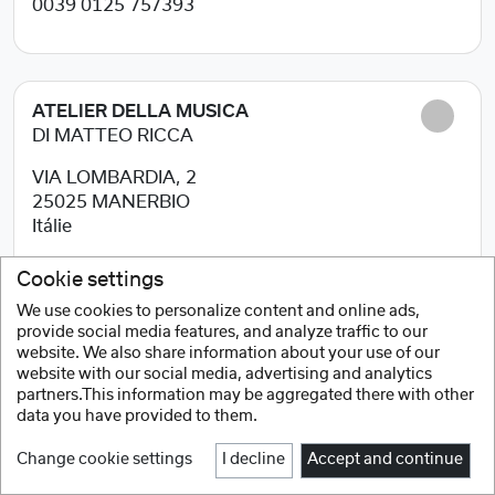
0039 0125 757393
ATELIER DELLA MUSICA
DI MATTEO RICCA
VIA LOMBARDIA, 2
25025
MANERBIO
Itálie
0309380055
Cookie settings
We use cookies to personalize content and online ads,
provide social media features, and analyze traffic to our
website. We also share information about your use of our
BOMBARDINO
website with our social media, advertising and analytics
partners.This information may be aggregated there with other
VIA MANDURIA,118
data you have provided to them.
72024
ORIA (BR)
Change cookie settings
I decline
Accept and continue
Itálie