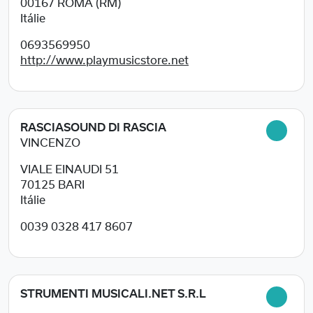
00167
ROMA (RM)
Itálie
0693569950
http://www.playmusicstore.net
RASCIASOUND DI RASCIA
VINCENZO
VIALE EINAUDI 51
70125
BARI
Itálie
0039 0328 417 8607
STRUMENTI MUSICALI.NET S.R.L