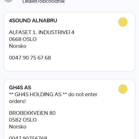
Dealer/obchodník
4SOUND ALNABRU
ALFASET 1. INDUSTRIVEI 4
0668
OSLO
Norsko
0047 90 75 67 68
GH4S AS
** GH4S HOLDING AS ** do not enter
orders!
BROBEKKVEIEN 80
0582
OSLO
Norsko
0047 90756768