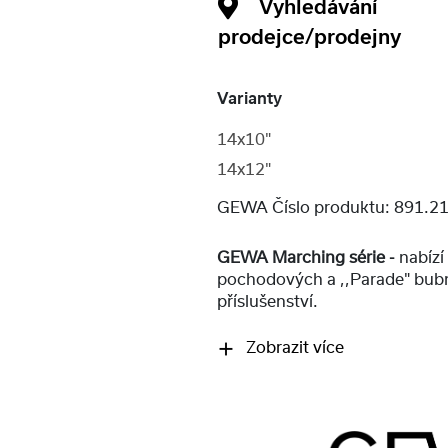
Vyhledávání
prodejce/prodejny
Varianty
14x10"
14x12"
GEWA Číslo produktu:
891.2
GEWA Marching série -
nabízí
pochodových a ,,Parade" bub
příslušenství.
Zobrazit více