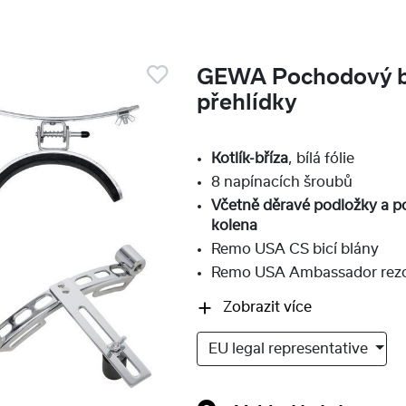
GEWA Pochodový b
přehlídky
Kotlík-bříza
, bílá fólie
8 napínacích šroubů
Včetně děravé podložky a p
kolena
Remo USA CS bicí blány
Remo USA Ambassador rezo
Zobrazit více
EU legal representative