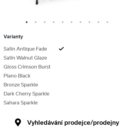
1
2
3
4
5
6
7
8
9
10
Varianty
Satin Antique Fade
Satin Walnut Glaze
Gloss Crimson Burst
Piano Black
Bronze Sparkle
Dark Cherry Sparkle
Sahara Sparkle
Vyhledávání prodejce/prodejny