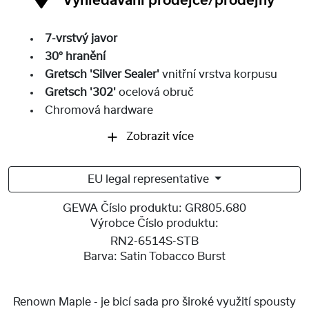
Vyhledávání prodejce/prodejny
7-vrstvý javor
30° hranění
Gretsch 'Silver Sealer'
vnitřní vrstva korpusu
Gretsch '302'
ocelová obruč
Chromová hardware
Zobrazit více
EU legal representative
GEWA Číslo produktu:
GR805.680
Výrobce Číslo produktu:
RN2-6514S-STB
Barva:
Satin Tobacco Burst
Renown Maple - je bicí sada pro široké využití spousty