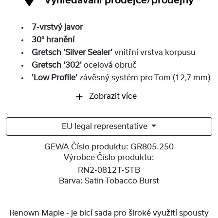
Vyhledávání prodejce/prodejny
7-vrstvý javor
30° hranění
Gretsch 'Silver Sealer'
vnitřní vrstva korpusu
Gretsch '302'
ocelová obruč
'Low Profile'
závěsný systém pro Tom (12,7 mm)
Zobrazit více
EU legal representative
GEWA Číslo produktu:
GR805.250
Výrobce Číslo produktu:
RN2-0812T-STB
Barva:
Satin Tobacco Burst
Renown Maple - je bicí sada pro široké využití spousty