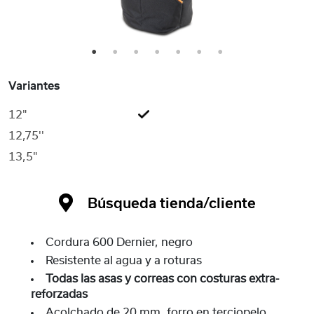
1
2
3
4
5
6
7
Variantes
12"
12,75''
13,5"
Búsqueda tienda/cliente
Cordura 600 Dernier, negro
Resistente al agua y a roturas
Todas las asas y correas con costuras extra-
reforzadas
Acolchado de 20 mm, forro en terciopelo