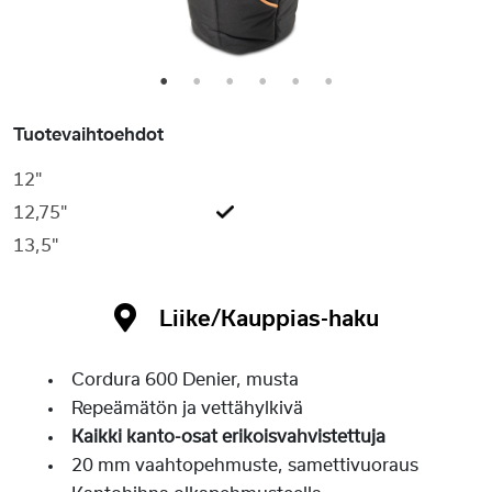
1
2
3
4
5
6
Tuotevaihtoehdot
12"
12,75"
13,5"
Liike/Kauppias-haku
Cordura 600 Denier, musta
Repeämätön ja vettähylkivä
Kaikki kanto-osat erikoisvahvistettuja
20 mm vaahtopehmuste, samettivuoraus