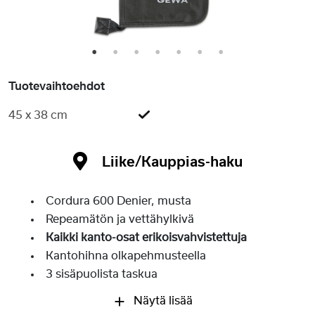
1
2
3
4
5
6
7
Tuotevaihtoehdot
45 x 38 cm
Liike/Kauppias-haku
Cordura 600 Denier, musta
Repeamätön ja vettähylkivä
Kaikki kanto-osat erikoisvahvistettuja
Kantohihna olkapehmusteella
3 sisäpuolista taskua
Näytä lisää