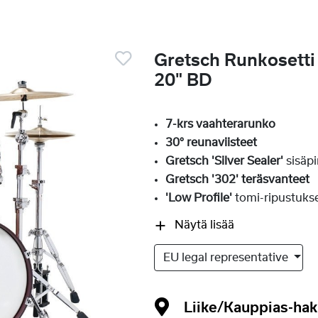
Gretsch Runkosett
20" BD
7-krs vaahterarunko
30° reunaviisteet
Gretsch 'Silver Sealer'
sisäpi
Gretsch '302' teräsvanteet
'Low Profile'
tomi-ripustuks
Näytä lisää
EU legal representative
Liike/Kauppias-ha