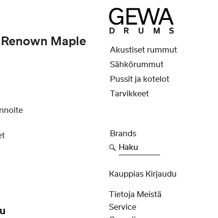
i Renown Maple
Akustiset rummut
Sähkörummut
Pussit ja kotelot
Tarvikkeet
nnoite
Brands
et
Haku
Kauppias Kirjaudu
Tietoja Meistä
Service
ku