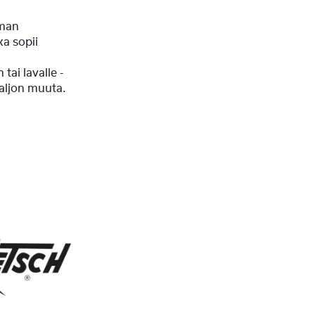
man
ka sopii
tai lavalle -
paljon muuta.