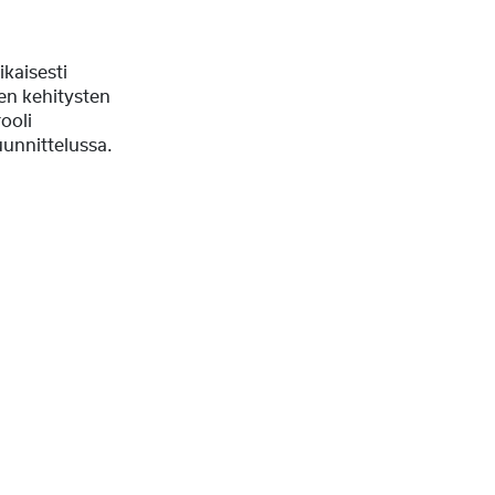
kaisesti
ien kehitysten
rooli
unnittelussa.