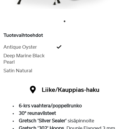
1
Tuotevaihtoehdot
Antique Oyster
Deep Marine Black
Pearl
Satin Natural
Liike/Kauppias-haku
6-krs vaahtera/poppelirunko
30° reunaviisteet
Gretsch 'Silver Sealer'
sisäpinnoite
Gretsch '302' Hoops
, Douple Flanged 3 mm