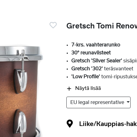
Gretsch Tomi Renow
7-krs. vaahterarunko
30° reunaviisteet
Gretsch 'Silver Sealer'
sisäpi
Gretsch '302'
teräsvanteet
'Low Profile'
tomi-ripustuks
Näytä lisää
EU legal representative
Liike/Kauppias-ha