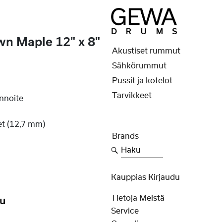
n Maple 12" x 8"
Akustiset rummut
Sähkörummut
Pussit ja kotelot
Tarvikkeet
nnoite
et (12,7 mm)
Brands
Haku
Kauppias Kirjaudu
Tietoja Meistä
ku
Service