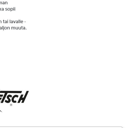
man
ka sopii
tai lavalle -
paljon muuta.