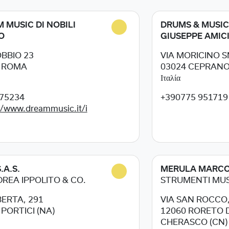
 MUSIC DI NOBILI
DRUMS & MUSIC
O
GIUSEPPE AMIC
OBBIO 23
VIA MORICINO 
5
ROMA
03024
CEPRANO 
Ιταλία
75234
+390775 951719
//www.dreammusic.it/i
.A.S.
MERULA MARC
DREA IPPOLITO & CO.
STRUMENTI MUS
BERTA, 291
VIA SAN ROCCO,
5
PORTICI (NA)
12060
RORETO D
CHERASCO (CN)