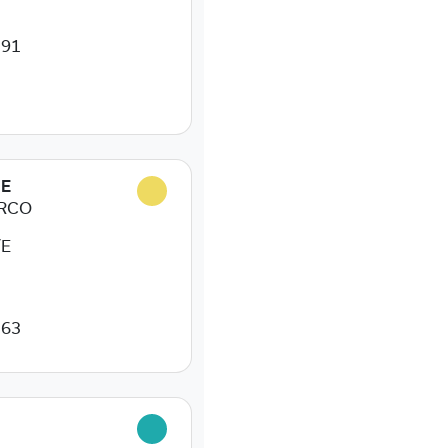
 91
NE
ARCO
/E
 63