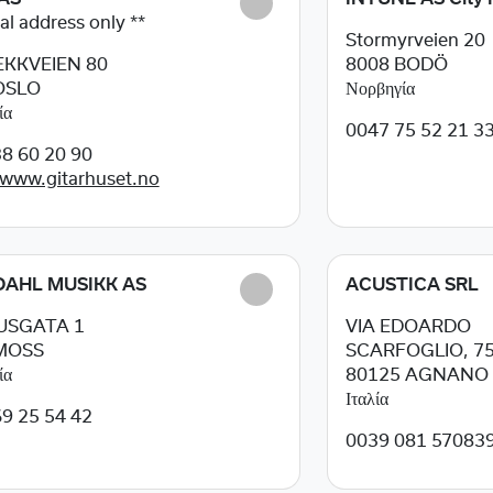
al address only **
Stormyrveien 20
KKVEIEN 80
8008
BODÖ
OSLO
Νορβηγία
ία
0047 75 52 21 3
8 60 20 90
/www.gitarhuset.no
AHL MUSIKK AS
ACUSTICA SRL
USGATA 1
VIA EDOARDO
MOSS
SCARFOGLIO, 7
ία
80125
AGNANO 
Ιταλία
9 25 54 42
0039 081 57083