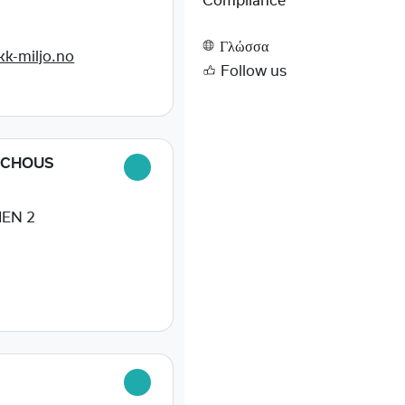
Compliance
0
Γλώσσα
k-miljo.no
Follow us
SCHOUS
EN 2