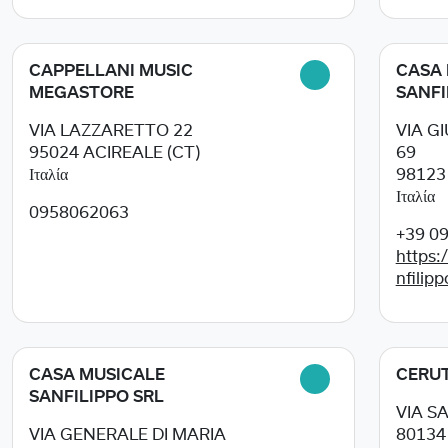
CAPPELLANI MUSIC
CASA 
MEGASTORE
SANFI
VIA LAZZARETTO 22
VIA G
95024
ACIREALE (CT)
69
Ιταλία
9812
Ιταλία
0958062063
+39 0
https:
nfilipp
CASA MUSICALE
CERUT
SANFILIPPO SRL
VIA S
VIA GENERALE DI MARIA
8013