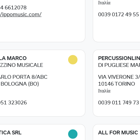
Ιταλία
34 6612078
//ippomusic.com/
0039 0172 49 55
LA MARCO
PERCUSSIONLI
ZZINO MUSICALE
DI PUGLIESE M
ARLO PORTA 8/ABC
VIA VIVERONE 3
8
BOLOGNA (BO)
10146
TORINO
Ιταλία
051 323026
0039 011 749 73
ICA SRL
ALL FOR MUSIC