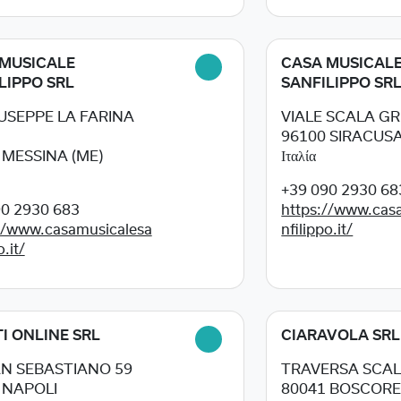
MUSICALE
CASA MUSICAL
LIPPO SRL
SANFILIPPO SR
IUSEPPE LA FARINA
VIALE SCALA GR
96100
SIRACUSA 
3
MESSINA (ME)
Ιταλία
+39 090 2930 68
90 2930 683
https://www.cas
//www.casamusicalesa
nfilippo.it/
o.it/
I ONLINE SRL
CIARAVOLA SRL
AN SEBASTIANO 59
TRAVERSA SCALP
4
NAPOLI
80041
BOSCORE