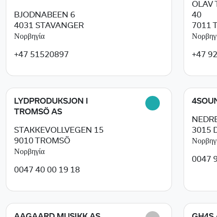
OLAV
BJODNABEEN 6
40
4031
STAVANGER
7011
Νορβηγία
Νορβηγ
+47 51520897
+47 9
LYDPRODUKSJON I
4SOU
TROMSÖ AS
NEDRE
STAKKEVOLLVEGEN 15
3015
9010
TROMSÖ
Νορβηγ
Νορβηγία
0047 
0047 40 00 19 18
AAGAARD MUSIKK AS
GH4S 