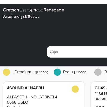
Gretsch Σετ τύμπανα Renegade
Αναζήτηση εμπόρων
χώρα
Premium
Έμπορος
Pro
Έμπορος
B
4SOUND ALNABRU
GH4S 
** GH
ALFASET 1. INDUSTRIVEI 4
not en
0668
OSLO