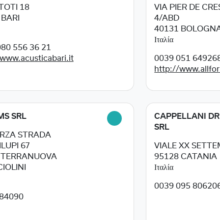
 TOTI 18
VIA PIER DE CR
5
BARI
4/ABD
40131
BOLOGN
Ιταλία
80 556 36 21
/www.acusticabari.it
0039 051 64926
http://www.allfor
MS SRL
CAPPELLANI DR
SRL
ERZA STRADA
LUPI 67
VIALE XX SETTE
8
TERRANUOVA
95128
CATANIA
IOLINI
Ιταλία
0039 095 80620
84090