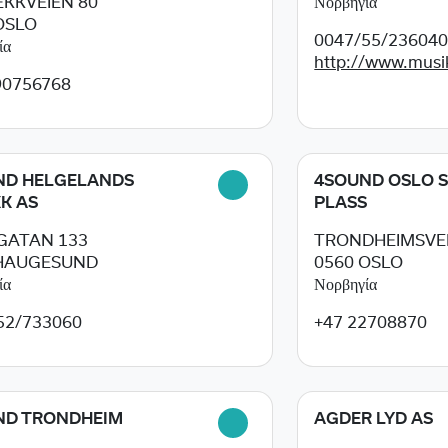
KKVEIEN 80
Νορβηγία
OSLO
0047/55/23604
ία
http://www.musik
90756768
ND HELGELANDS
4SOUND OSLO 
K AS
PLASS
GATAN 133
TRONDHEIMSVEI
HAUGESUND
0560
OSLO
ία
Νορβηγία
52/733060
+47 22708870
ND TRONDHEIM
AGDER LYD AS