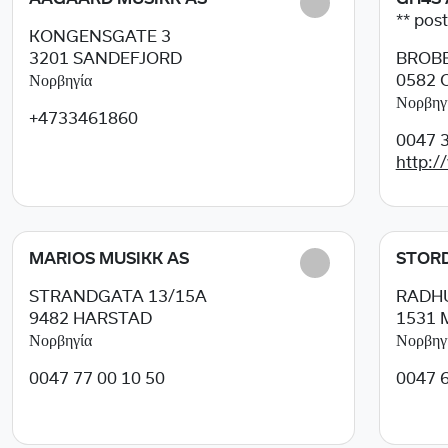
** post
KONGENSGATE 3
3201
SANDEFJORD
BROBE
Νορβηγία
0582
Νορβηγ
+4733461860
0047 3
http:/
MARIOS MUSIKK AS
STORD
STRANDGATA 13/15A
RADH
9482
HARSTAD
1531
Νορβηγία
Νορβηγ
0047 77 00 10 50
0047 6