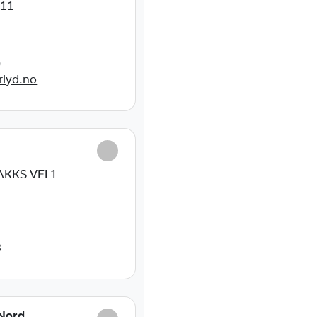
11
0
rlyd.no
E
KKS VEI 1-
3
Nord