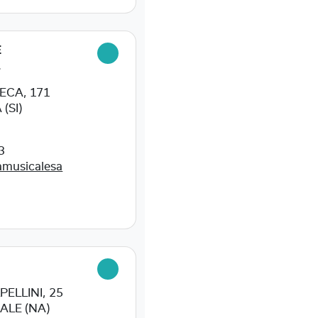
E
L
ECA, 171
(SI)
3
amusicalesa
ELLINI, 25
ALE (NA)