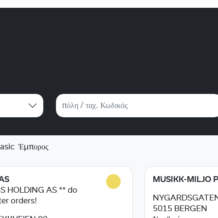
asic
Έμπορος
AS
MUSIKK-MILJO 
4S HOLDING AS ** do
NYGARDSGATEN
ter orders!
5015
BERGEN