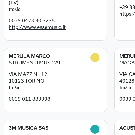
(TV)
+39 3
Ιταλία
https:
0039 0423 30 3236
http://www.essemusic.it
MERULA MARCO
MERU
STRUMENTI MUSICALI
MAGA
VIA MAZZINI, 12
VIA C
10123
TORINO
4012
Ιταλία
Ιταλία
0039 011 889998
0039 
3M MUSICA SAS
ACUST