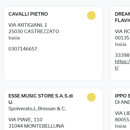
CAVALLI PIETRO
DREAM
FLAVI
VIA ARTIGIANI, 1
25030
CASTREZZATO
VIA R
Ιταλία
0013
Ιταλία
0307146657
33398
https:
t/
ESSE MUSIC STORE S.A.S.di
IPPO S
U.
DI AN
Spolverato,L.Bressan & C.
VIA LI
VIA PIAVE, 110
8005
31044
MONTEBELLUNA
Ιταλία