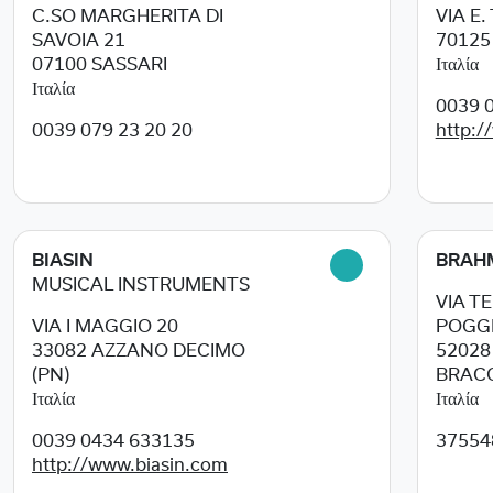
C.SO MARGHERITA DI
VIA E.
SAVOIA 21
7012
07100
SASSARI
Ιταλία
Ιταλία
0039 0
0039 079 23 20 20
http:/
BIASIN
BRAH
MUSICAL INSTRUMENTS
VIA T
VIA I MAGGIO 20
POGGI
33082
AZZANO DECIMO
5202
(PN)
BRACC
Ιταλία
Ιταλία
0039 0434 633135
37554
http://www.biasin.com