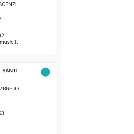
ESCENZI
A
82
music.it
. SANTI
MBRE 43
63