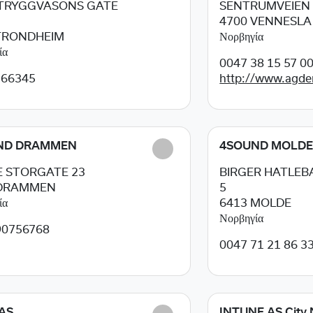
 TRYGGVASONS GATE
SENTRUMVEIEN 
4700
VENNESLA
TRONDHEIM
Νορβηγία
ία
0047 38 15 57 0
266345
http://www.agde
ND DRAMMEN
4SOUND MOLD
 STORGATE 23
BIRGER HATLEBA
DRAMMEN
5
ία
6413
MOLDE
Νορβηγία
90756768
0047 71 21 86 3
AS
INTUNE AS City 