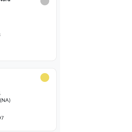
3
5
(NA)
97