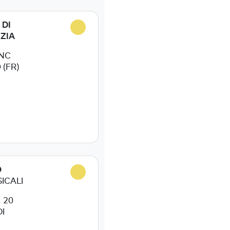
 DI
IZIA
SNC
(FR)
O
ICALI
 20
I