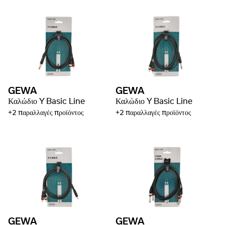
GEWA
GEWA
Καλώδιο Y Basic Line
Καλώδιο Y Basic Line
+2 παραλλαγές προϊόντος
+2 παραλλαγές προϊόντος
GEWA
GEWA