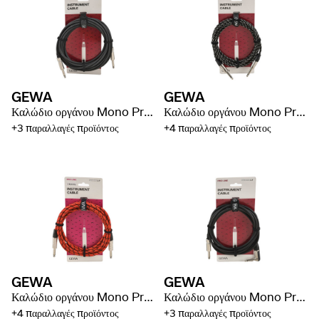
GEWA
GEWA
Καλώδιο οργάνου Mono Pro Line
Καλώδιο οργάνου Mono Pro Line
+3 παραλλαγές προϊόντος
+4 παραλλαγές προϊόντος
GEWA
GEWA
Καλώδιο οργάνου Mono Pro Line
Καλώδιο οργάνου Mono Pro Line
+4 παραλλαγές προϊόντος
+3 παραλλαγές προϊόντος