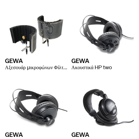
GEWA
GEWA
Αξεσουάρ μικροφώνων Φίλτρο AMBIENT
Ακουστικά HP two
GEWA
GEWA