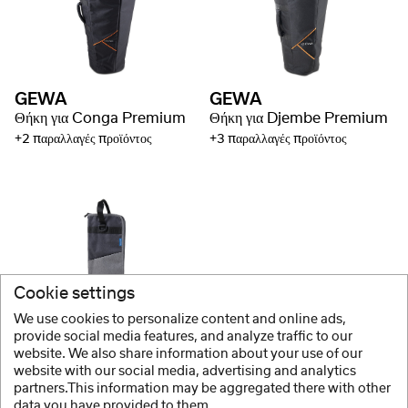
GEWA
GEWA
Θήκη για Conga Premium
Θήκη για Djembe Premium
+2 παραλλαγές προϊόντος
+3 παραλλαγές προϊόντος
Cookie settings
We use cookies to personalize content and online ads,
GEWA
provide social media features, and analyze traffic to our
website. We also share information about your use of our
Θήκη για μπαγκέτες Premium PRO
website with our social media, advertising and analytics
partners.This information may be aggregated there with other
data you have provided to them.