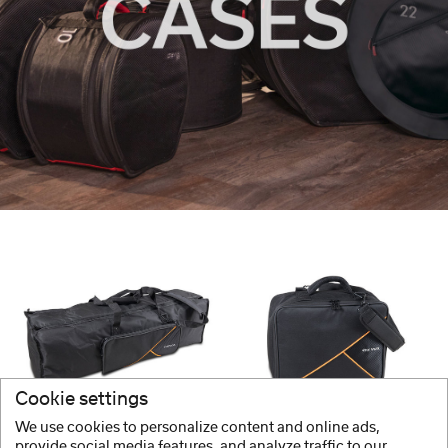
Cookie settings
GEWA
GEWA
We use cookies to personalize content and online ads,
Θήκη για Hardware Premium
Θήκη για διπλό πετάλι Premium
provide social media features, and analyze traffic to our