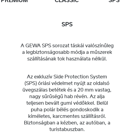
PRÉMIUM
CLASSIC
SPS
SPS
A GEWA SPS sorozat táskái valószínűleg
a legbiztonságosabb módja a műszerek
szállításának tok használata nélkül.
Az exkluzív Side Protection System
(SPS) óriási védelmet nyújt az oldalsó
üvegszálas betétek és a 20 mm vastag,
nagy sűrűségű hab révén. Az alja
teljesen bevált gumi védőkkel. Belül
puha polár bélés gondoskodik a
kíméletes, karcmentes szállításról.
Biztonságban a kézben, az autóban, a
turistabuszban.