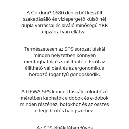
A Cordura® 1680 denierből készült
szakadásálló és vízlepergető külső héj
dupla varrással és kiváló minőségű YKK
cipzárral van ellátva.
Természetesen az SPS sorozat táskái
minden helyzetben könnyen
megfoghatók és szállíthatók. Erről az
állítható vállpánt és az ergonomikus
hordozó fogantyú gondoskodik.
A GEWA SPS koncerttáskák különböző
méretben kaphatók a dobok és e-dobok
minden részéhez, botokhoz és az összes
elterjedt ütős hangszerhez.
Az SPS kínálatában fúvós