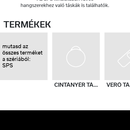
hangszerekhez való táskák is találhatók.
TERMÉKEK
mutasd az
összes terméket
a szériából:
SPS
CINTÁNYÉR TÁSKA
VERŐ T