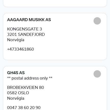
AAGAARD MUSIKK AS
KONGENSGATE 3
3201
SANDEFJORD
Norvégia
+4733461860
GH4S AS
** postal address only **
BROBEKKVEIEN 80
0582
OSLO
Norvégia
0047 38 60 20 90