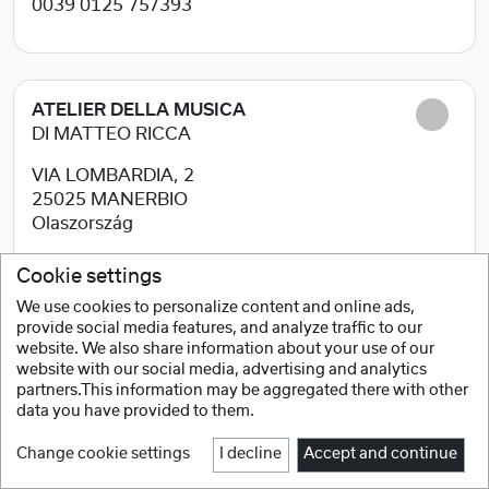
0039 0125 757393
ATELIER DELLA MUSICA
DI MATTEO RICCA
VIA LOMBARDIA, 2
25025
MANERBIO
Olaszország
0309380055
Cookie settings
We use cookies to personalize content and online ads,
provide social media features, and analyze traffic to our
website. We also share information about your use of our
BOMBARDINO
website with our social media, advertising and analytics
partners.This information may be aggregated there with other
VIA MANDURIA,118
data you have provided to them.
72024
ORIA (BR)
Change cookie settings
I decline
Accept and continue
Olaszország