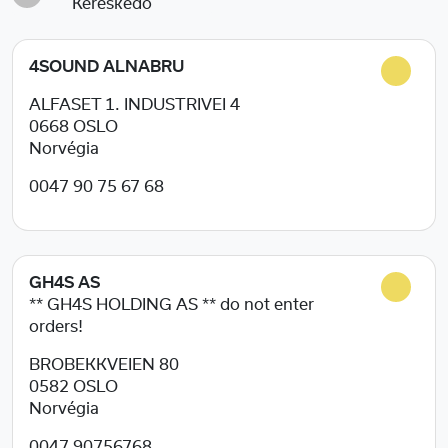
Kereskedő
4SOUND ALNABRU
ALFASET 1. INDUSTRIVEI 4
0668
OSLO
Norvégia
0047 90 75 67 68
GH4S AS
** GH4S HOLDING AS ** do not enter
orders!
BROBEKKVEIEN 80
0582
OSLO
Norvégia
0047 90756768