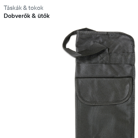
Táskák & tokok
Dobverők & ütők