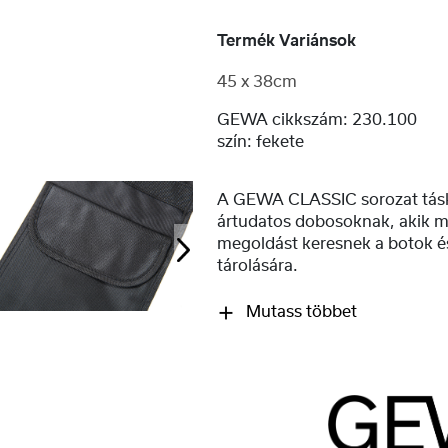
Termék Variánsok
45 x 38cm
GEWA cikkszám:
230.100
szín:
fekete
A GEWA CLASSIC sorozat táská
ártudatos dobosoknak, akik m
megoldást keresnek a botok é
tárolására.
Mutass többet