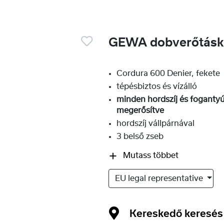
GEWA dobverőtáska
Cordura 600 Denier, fekete
tépésbiztos és vízálló
minden hordszíj és foganty
megerősítve
hordszíj vállpárnával
3 belső zseb
Mutass többet
EU legal representative
Kereskedő keresés