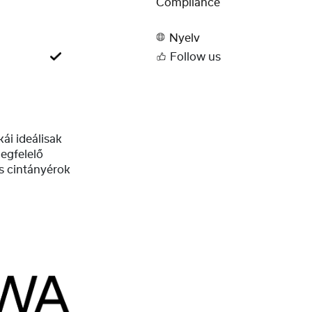
Compliance
Nyelv
Follow us
i ideálisak
egfelelő
s cintányérok