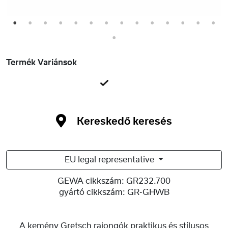
1
2
3
4
5
6
7
8
9
10
11
12
13
14
15
Termék Variánsok
Kereskedő keresés
EU legal representative
GEWA cikkszám:
GR232.700
gyártó cikkszám:
GR-GHWB
A kemény Gretsch rajongók praktikus és stílusos