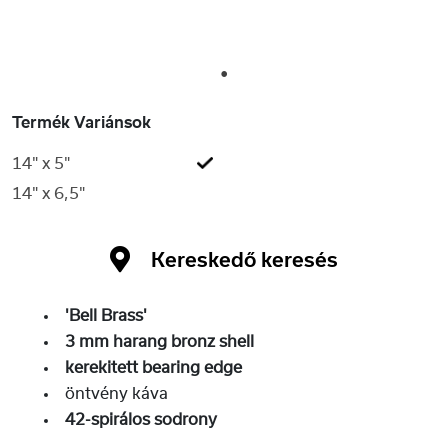
1
Termék Variánsok
14" x 5"
14" x 6,5"
Kereskedő keresés
'Bell Brass'
3 mm harang bronz shell
kerekitett bearing edge
öntvény káva
42-spirálos sodrony