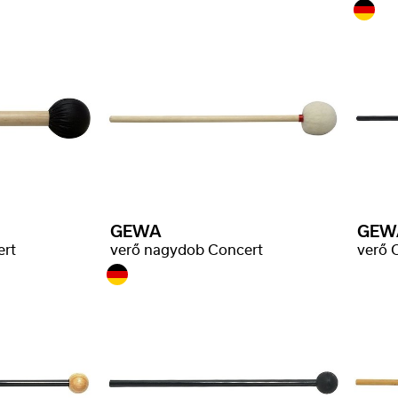
GEWA
GEW
ert
verő nagydob Concert
verő O