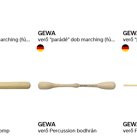
GEWA
GEW
verő "parádé" dob marching (fúvószenekari)
verő "parádé" dob marching (fúvószenekari)
GEWA
GEW
lomp
verő Percussion bodhrán
verő 