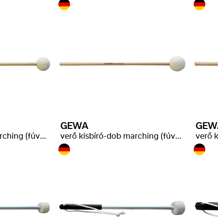
GEWA
GEW
verő kisbíró-dob marching (fúvószenekari)
verő kisbíró-dob marching (fúvószenekari)