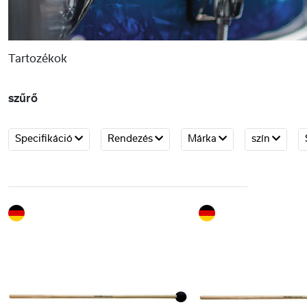
Tartozékok
szűrő
Specifikáció
Rendezés
Márka
szín