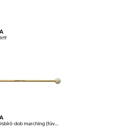
A
rff
A
verő kisbíró-dob marching (fúvószenekari)