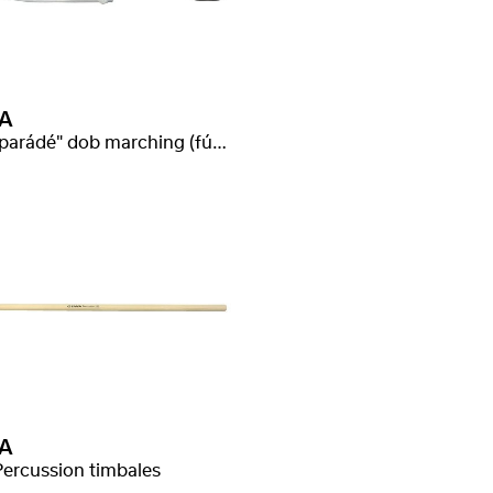
A
verő "parádé" dob marching (fúvószenekari)
A
Percussion timbales