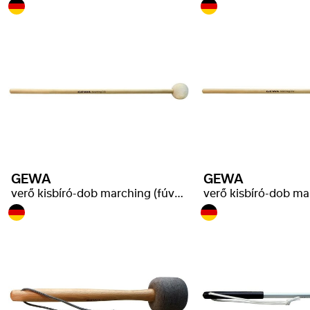
GEWA
GEWA
verő kisbíró-dob marching (fúvószenekari)