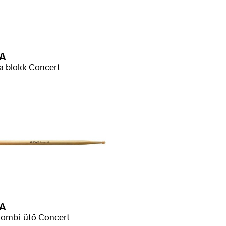
A
fa blokk Concert
A
kombi-ütő Concert