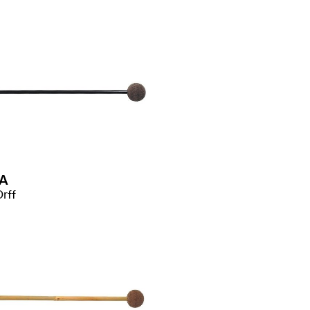
A
rff