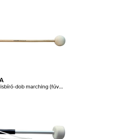
A
verő kisbíró-dob marching (fúvószenekari)