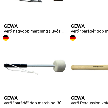
GEWA
GEWA
verő nagydob marching (fúvószenekari)
GEWA
GEWA
verő "parádé" dob marching (fúvószenekari)
verő Percussion ko