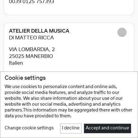
0039 0125 757393
ATELIER DELLA MUSICA
DI MATTEO RICCA
VIA LOMBARDIA, 2
25025
MANERBIO
Italien
0309380055
Cookie settings
We use cookies to personalize content and online ads,
provide social media features, and analyze traffic to our
website. We also share information about your use of our
BOMBARDINO
website with our social media, advertising and analytics
partners.This information may be aggregated there with other
VIA MANDURIA,118
data you have provided to them.
72024
ORIA (BR)
Change cookie settings
I decline
Accept and continue
Italien