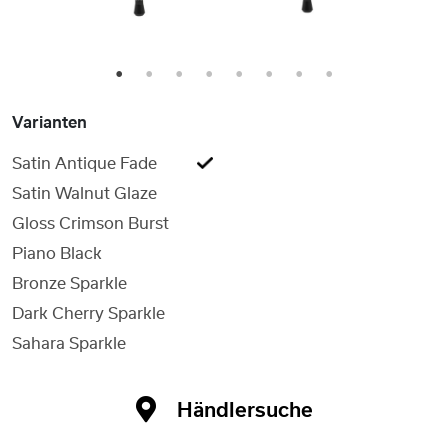
1
2
3
4
5
6
7
8
Varianten
Satin Antique Fade
Satin Walnut Glaze
Gloss Crimson Burst
Piano Black
Bronze Sparkle
Dark Cherry Sparkle
Sahara Sparkle
Händlersuche