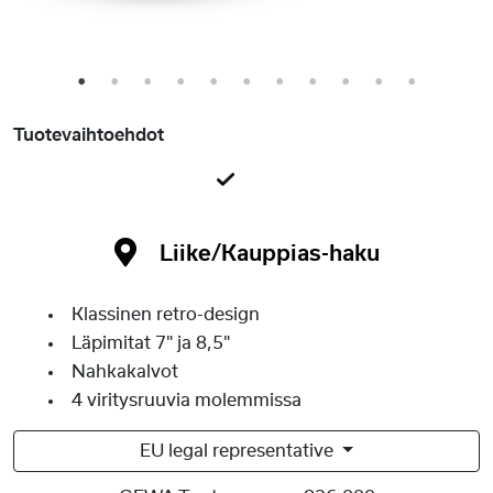
1
2
3
4
5
6
7
8
9
10
11
Tuotevaihtoehdot
Liike/Kauppias-haku
Klassinen retro-design
Läpimitat 7" ja 8,5"
Nahkakalvot
4 viritysruuvia molemmissa
EU legal representative