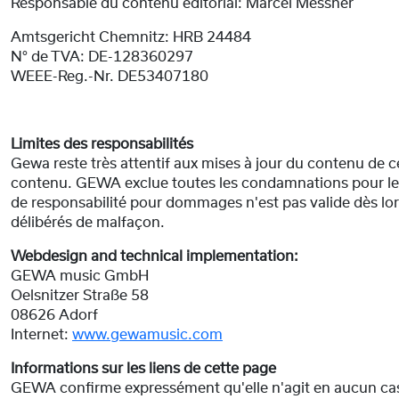
Responsable du contenu éditorial: Marcel Messner
Amtsgericht Chemnitz: HRB 24484
N° de TVA: DE-128360297
WEEE-Reg.-Nr. DE53407180
Limites des responsabilités
Gewa reste très attentif aux mises à jour du contenu de ce
contenu. GEWA exclue toutes les condamnations pour les p
de responsabilité pour dommages n'est pas valide dès lor
délibérés de malfaçon.
Webdesign and technical implementation:
GEWA music GmbH
Oelsnitzer Straße 58
08626 Adorf
Internet:
www.gewamusic.com
Informations sur les liens de cette page
GEWA confirme expressément qu'elle n'agit en aucun cas s