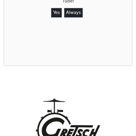
Tube
?
Yes
Always