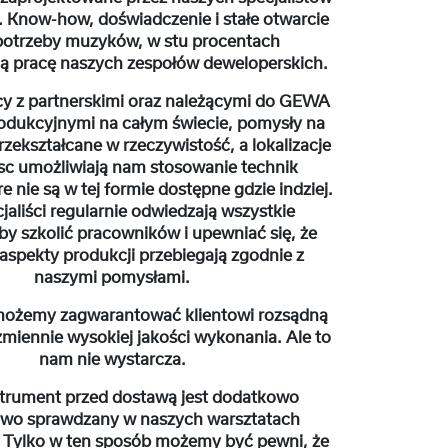
 Know-how, doświadczenie i stałe otwarcie
 potrzeby muzyków, w stu procentach
ją pracę naszych zespołów deweloperskich.
y z partnerskimi oraz należącymi do GEWA
odukcyjnymi na całym świecie, pomysły na
rzekształcane w rzeczywistość, a lokalizacje
sc umożliwiają nam stosowanie technik
re nie są w tej formie dostępne gdzie indziej.
jaliści regularnie odwiedzają wszystkie
by szkolić pracowników i upewniać się, że
aspekty produkcji przebiegają zgodnie z
naszymi pomysłami.
możemy zagwarantować klientowi rozsądną
zmiennie wysokiej jakości wykonania. Ale to
nam nie wystarcza.
strument przed dostawą jest dodatkowo
owo sprawdzany w naszych warsztatach
 Tylko w ten sposób możemy być pewni, że