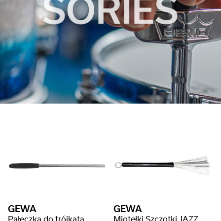
GEWA
GEWA
Pałeczka do trójkąta
Miotełki Szczotki JAZZ