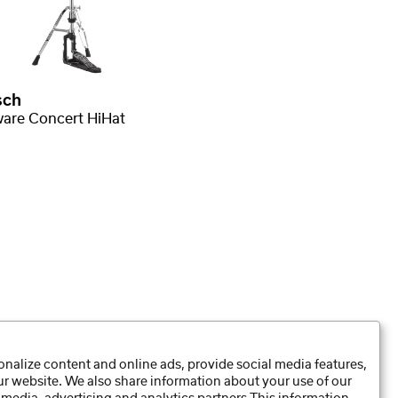
sch
are Concert HiHat
nalize content and online ads, provide social media features,
our website. We also share information about your use of our
Daten-Präferenzen