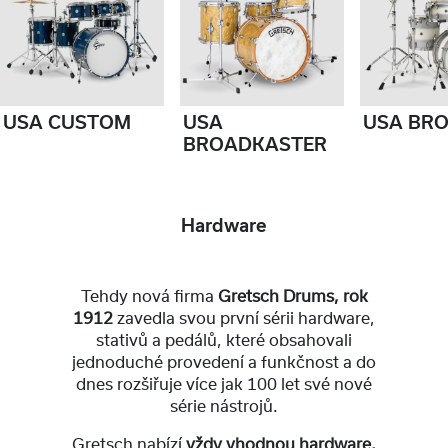
USA CUSTOM
USA
USA BR
BROADKASTER
Hardware
Tehdy nová firma
Gretsch Drums, rok
1912
zavedla svou první sérii hardware,
stativů a pedálů, které obsahovali
jednoduché provedení a funkčnost a do
dnes rozšiřuje více jak 100 let své nové
série nástrojů.
Gretsch nabízí
vždy vhodnou hardware,