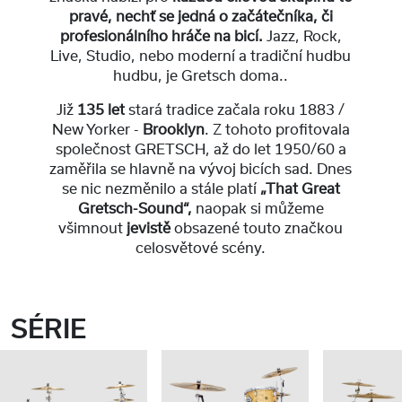
pravé, nechť se jedná o začátečníka, či
profesionálního hráče na bicí.
Jazz, Rock,
Live, Studio, nebo moderní a tradiční hudbu
hudbu, je Gretsch doma..
Již
135 let
stará tradice začala roku 1883 /
New Yorker -
Brooklyn
. Z tohoto profitovala
společnost GRETSCH, až do let 1950/60 a
zaměřila se hlavně na vývoj bicích sad. Dnes
se nic nezměnilo a stále platí
„That Great
Gretsch-Sound“,
naopak si můžeme
všimnout
jevistě
obsazené touto značkou
celosvětové scény.
SÉRIE