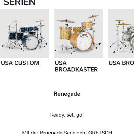
SERIEN
USA CUSTOM
USA
USA BR
BROADKASTER
Renegade
Ready, set, go!
Mit der
Renegade
-Serie geht
GRETSCH