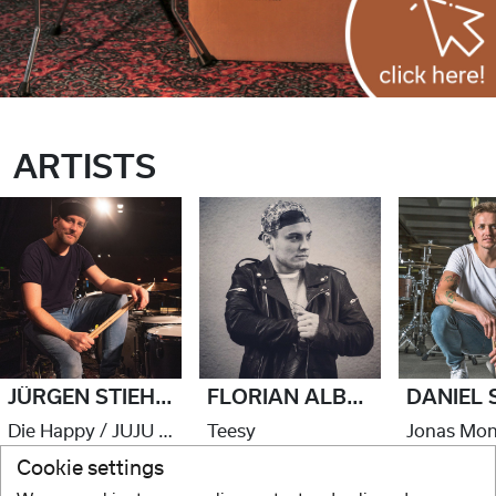
ARTISTS
JÜRGEN STIEHLE
FLORIAN ALBRECHT
DANIEL 
Die Happy / JUJU / Luke Mockridge
Teesy
Cookie settings