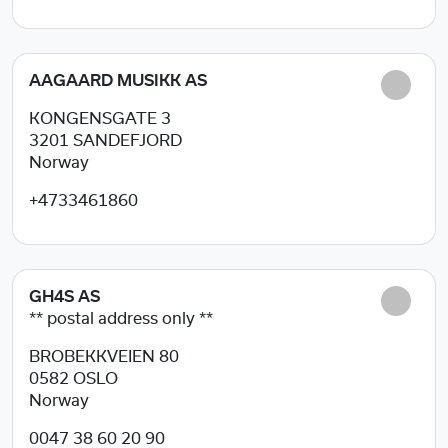
AAGAARD MUSIKK AS
KONGENSGATE 3
3201
SANDEFJORD
Norway
+4733461860
GH4S AS
** postal address only **
BROBEKKVEIEN 80
0582
OSLO
Norway
0047 38 60 20 90