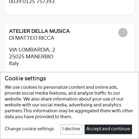
0039 0125 757393
ATELIER DELLA MUSICA
DI MATTEO RICCA
VIA LOMBARDIA, 2
25025
MANERBIO
Italy
0309380055
Cookie settings
We use cookies to personalize content and online ads,
provide social media features, and analyze traffic to our
website. We also share information about your use of our
BOMBARDINO
website with our social media, advertising and analytics
partners.This information may be aggregated there with other
VIA MANDURIA,118
data you have provided to them.
72024
ORIA (BR)
Change cookie settings
I decline
Accept and continue
Italy