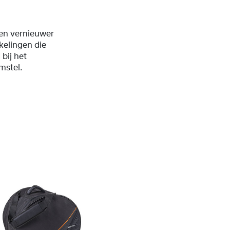
n vernieuwer
kkelingen die
bij het
mstel.