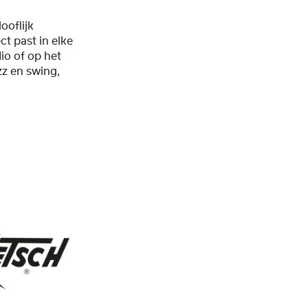
ooflijk
ct past in elke
io of op het
zz en swing,
.