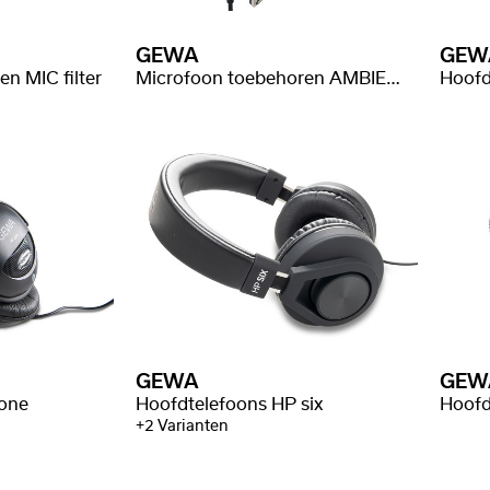
GEWA
GEW
n MIC filter
Microfoon toebehoren AMBIENT filter
Hoofd
GEWA
GEW
 one
Hoofdtelefoons HP six
Hoofd
+2 Varianten