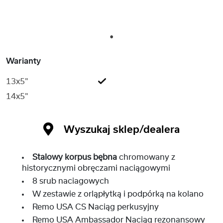
1
Warianty
13x5"
14x5"
Wyszukaj sklep/dealera
Stalowy korpus bębna
chromowany z
historycznymi obręczami naciągowymi
8 srub naciagowych
W zestawie z orląpłytką i podpórką na kolano
Remo USA CS Naciąg perkusyjny
Remo USA Ambassador Naciąg rezonansowy