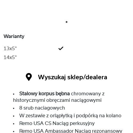
1
Warianty
13x5"
14x5"
Wyszukaj sklep/dealera
Stalowy korpus bębna
chromowany z
historycznymi obręczami naciągowymi
8 srub naciagowych
W zestawie z orląpłytką i podpórką na kolano
Remo USA CS Naciąg perkusyjny
Remo USA Ambassador Naciąg rezonansowy