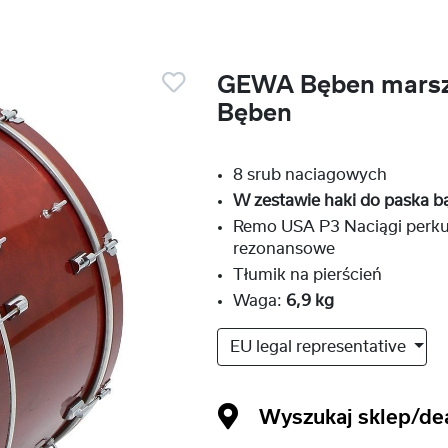
GEWA Bęben marsz
Bęben
8 srub naciagowych
W zestawie haki do paska b
Remo USA P3 Naciągi perku
rezonansowe
Tłumik na pierścień
Waga:
6,9 kg
EU legal representative
Wyszukaj sklep/de