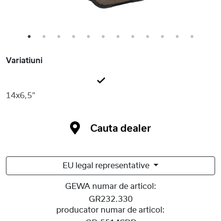
1
2
3
4
5
6
7
8
9
10
11
12
Variatiuni
14x6,5"
Cauta dealer
EU legal representative
GEWA numar de articol:
GR232.330
producator numar de articol: